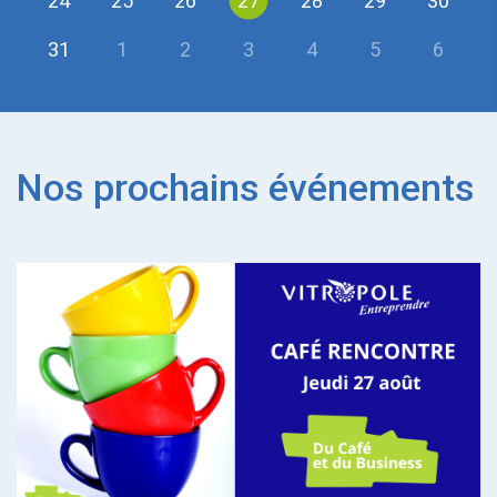
24
25
26
27
28
29
30
31
1
2
3
4
5
6
Nos prochains événements