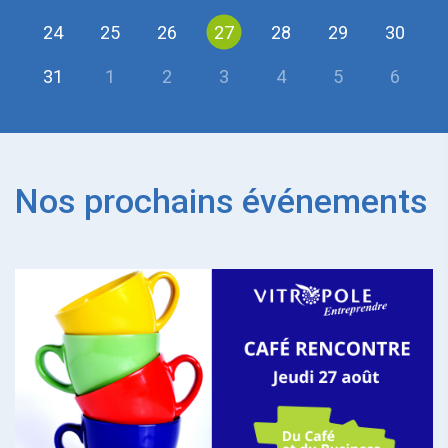
24
25
26
27
28
29
30
31
1
2
3
4
5
6
Nos prochains événements