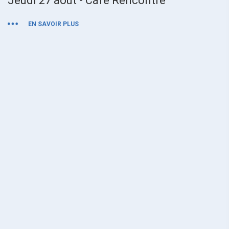
Jeudi 27 août - Café Rencontre
M
EN SAVOIR PLUS