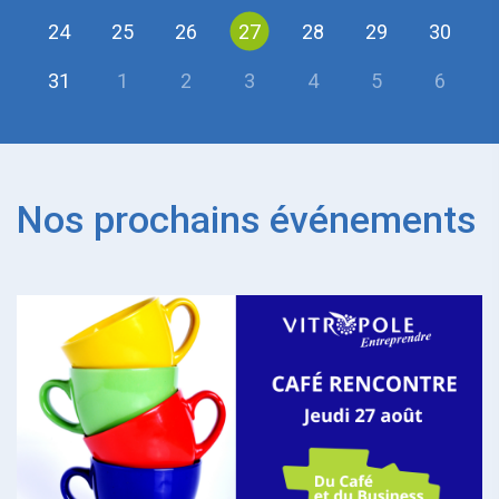
24
25
26
27
28
29
30
31
1
2
3
4
5
6
Nos prochains événements